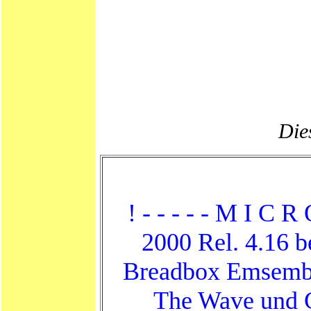
Dies
! - - - - - M I C R 
2000 Rel. 4.16 
Breadbox Emsemb
The Wave und G