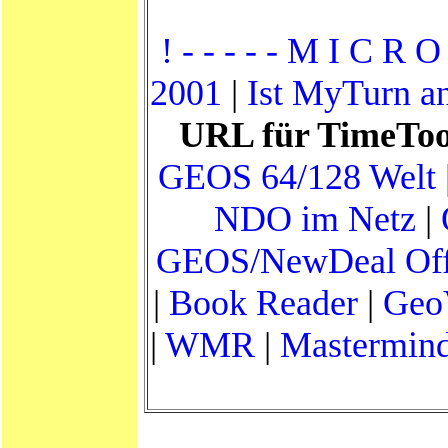
! - - - - - M I C R O 
2001
|
Ist MyTurn a
URL für TimeToo
GEOS 64/128 Welt
NDO im Netz
|
GEOS/NewDeal Off
|
Book Reader
|
Geo
|
WMR
|
Mastermin