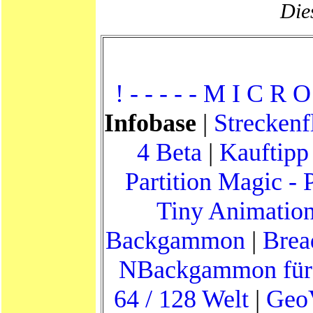
Dies
! - - - - - M I C R O 
Infobase
|
Streckenf
4 Beta
|
Kauftipp
Partition Magic -
Tiny Animation
Backgammon
|
Brea
NBackgammon für 
64 / 128 Welt
|
Geo