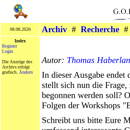
Archiv
#
Recherche
08.08.2026
Index
Register
Login
Autor:
Thomas Haberla
Die Anzeige des
Archivs erfolgt
grafisch.
Ändern
In dieser Ausgabe endet
stellt sich nun die Frag
begonnen werden soll? Od
Folgen der Workshops "B
Schreibt uns bitte Eure M