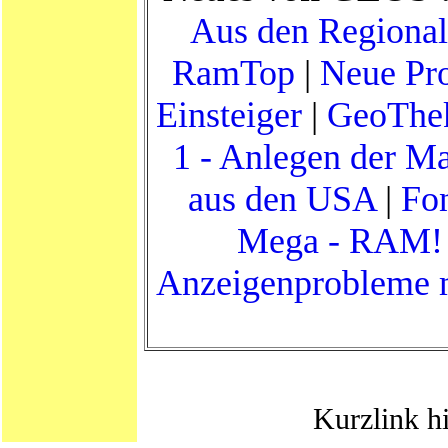
Aus den Regiona
RamTop
|
Neue Pr
Einsteiger
|
GeoThek
1 - Anlegen der M
aus den USA
|
Fon
Mega - RAM!
Anzeigenprobleme m
Kurzlink h