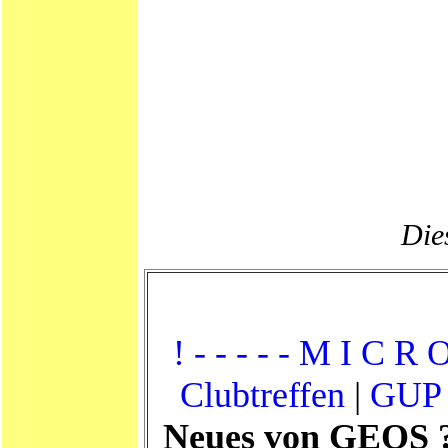
Dies
! - - - - - M I C R O
Clubtreffen
|
GUP 
Neues von GEOS 