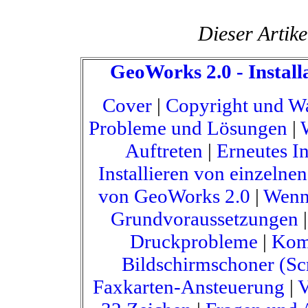
Dieser Artike
GeoWorks 2.0 - Instal
Cover
|
Copyright und W
Probleme und Lösungen
|
Auftreten
|
Erneutes I
Installieren von einzelne
von GeoWorks 2.0
|
Wenn 
Grundvoraussetzungen
Druckprobleme
|
Komp
Bildschirmschoner (Sc
Faxkarten-Ansteuerung
|
V