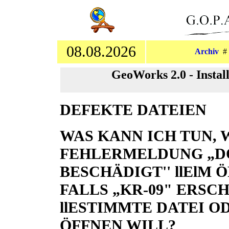
08.08.2026
Archiv
GeoWorks 2.0 - Instal
DEFEKTE DATEIEN
WAS KANN ICH TUN, 
FEHLERMELDUNG „D
BESCHÄDIGT'' llElM
FALLS „KR-09" ERSCH
llESTIMMTE DATEI OD
ÖFFNEN WILL?