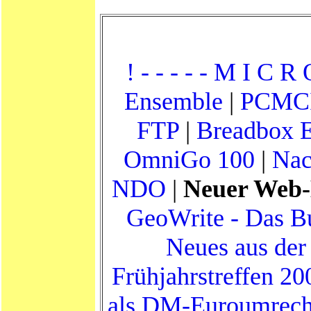
! - - - - - M I C R 
Ensemble
|
PCMC
FTP
|
Breadbox E
OmniGo 100
|
Nac
NDO
|
Neuer Web-
GeoWrite - Das Bu
Neues aus de
Frühjahrstreffen 20
als DM-Euroumrech