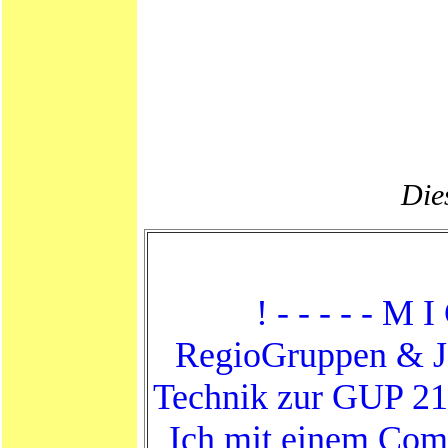
Dies
! - - - - - M 
RegioGruppen & Ja
Technik zur GUP 21
Ich mit einem Com