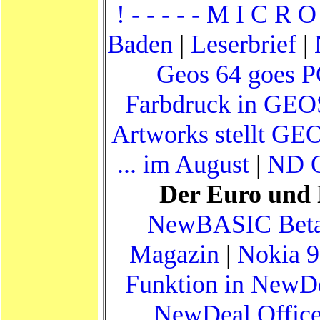
! - - - - - M I C R O 
Baden
|
Leserbrief
|
Geos 64 goes PC 
Farbdruck in GEO
Artworks stellt GEO
... im August
|
ND O
Der Euro und
NewBASIC Beta 3 
Magazin
|
Nokia 
Funktion in NewDe
NewDeal Office