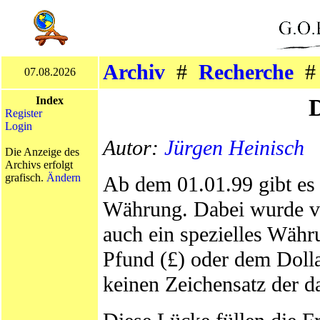
Archiv
#
Recherche
07.08.2026
Index
Register
Login
Autor:
Jürgen Heinisch
Die Anzeige des
Archivs erfolgt
grafisch.
Ändern
Ab dem 01.01.99 gibt es 
Währung. Dabei wurde v
auch ein spezielles Währ
Pfund (£) oder dem Dolla
keinen Zeichensatz der d