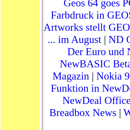
Geos 64 goes PC 
Farbdruck in GEO
Artworks stellt GEO
... im August
|
ND O
Der Euro und
NewBASIC Beta 3 
Magazin
|
Nokia 
Funktion in NewDe
NewDeal Office
Breadbox News
|
W