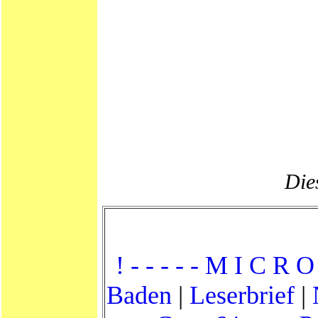
Dies
! - - - - - M I C R O 
Baden
|
Leserbrief
|