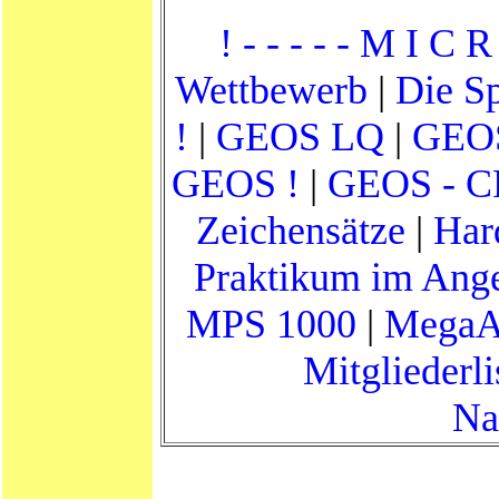
! - - - - - M I C R
Wettbewerb
|
Die Sp
!
|
GEOS LQ
|
GEOS
GEOS !
|
GEOS - CP
Zeichensätze
|
Har
Praktikum im Angeb
MPS 1000
|
MegaA
Mitgliederli
Na