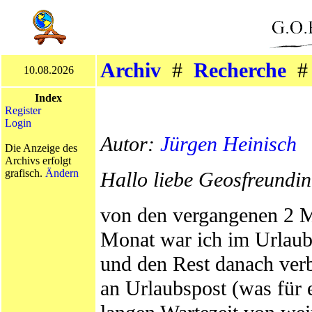
Archiv
#
Recherche
10.08.2026
Index
Register
Login
Autor:
Jürgen Heinisch
Die Anzeige des
Archivs erfolgt
grafisch.
Ändern
Hallo liebe Geosfreundin
von den vergangenen 2 M
Monat war ich im Urlaub
und den Rest danach verb
an Urlaubspost (was für 