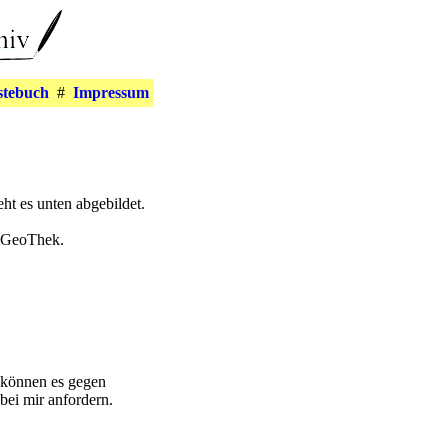
stebuch
#
Impressum
t es unten abgebildet.
er GeoThek.
n können es gegen
bei mir anfordern.