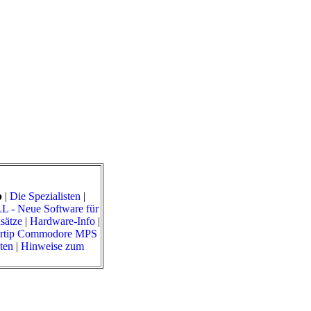
b
|
Die Spezialisten
|
 Neue Software für
sätze
|
Hardware-Info
|
rtip Commodore MPS
sten
|
Hinweise zum