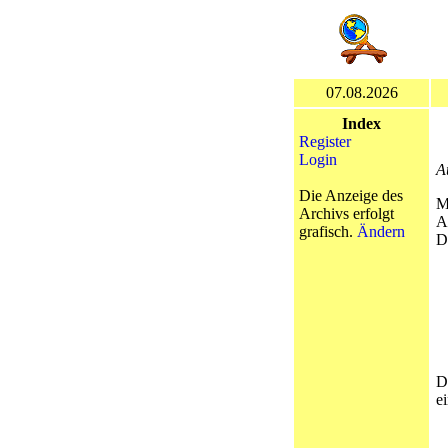
07.08.2026
Index
Register
Login
A
Die Anzeige des
M
Archivs erfolgt
A
grafisch.
Ändern
D
D
e