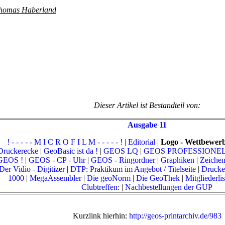
homas Haberland
Dieser Artikel ist Bestandteil von:
Ausgabe 11
! - - - - - M I C R O F I L M - - - - - !
|
Editorial
|
Logo - Wettbewer
Druckerecke
|
GeoBasic ist da !
|
GEOS LQ
|
GEOS PROFESSIONELL -
GEOS !
|
GEOS - CP - Uhr
|
GEOS - Ringordner
|
Graphiken
|
Zeichen
Der Vidio - Digitizer
|
DTP: Praktikum im Angebot / Titelseite
|
Drucke
1000
|
MegaAssembler
|
Die geoNorm
|
Die GeoThek
|
Mitgliederli
Clubtreffen:
|
Nachbestellungen der GUP
Kurzlink hierhin:
http://geos-printarchiv.de/983