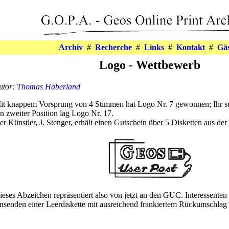
Archiv
#
Recherche
#
Links
#
Kontakt
#
Gä
Logo - Wettbewerb
utor:
Thomas Haberland
it knappem Vorsprung von 4 Stimmen hat Logo Nr. 7 gewonnen; Ihr seh
n zweiter Position lag Logo Nr. 17.
er Künstler, J. Stenger, erhält einen Gutschein über 5 Disketten aus d
ieses Abzeichen repräsentiert also von jetzt an den GUC. Interessente
insenden einer Leerdiskette mit ausreichend frankiertem Rückumschlag 