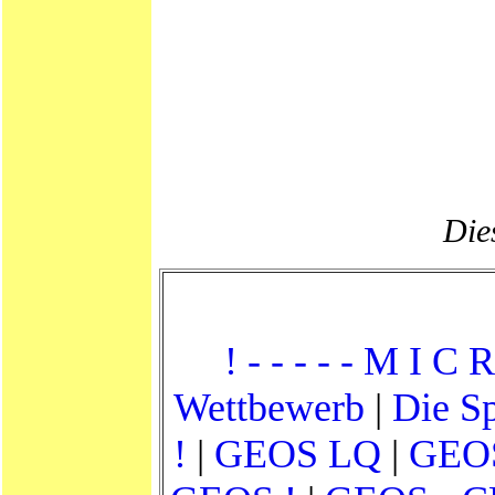
Dies
! - - - - - M I C R
Wettbewerb
|
Die Sp
!
|
GEOS LQ
|
GEOS