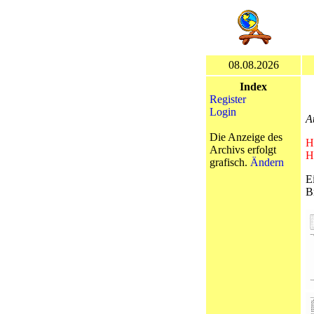
08.08.2026
Index
Register
Login
A
Die Anzeige des
H
Archivs erfolgt
H
grafisch.
Ändern
E
B