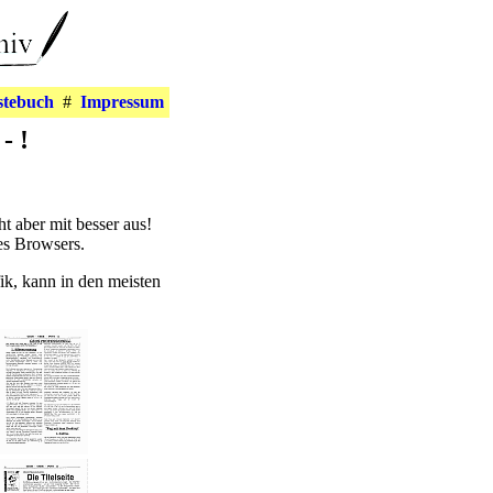
stebuch
#
Impressum
- !
eht aber mit besser aus!
es Browsers.
ik, kann in den meisten