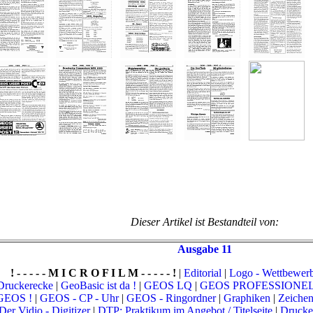
Dieser Artikel ist Bestandteil von:
Ausgabe 11
! - - - - - M I C R O F I L M - - - - - !
|
Editorial
|
Logo - Wettbewer
Druckerecke
|
GeoBasic ist da !
|
GEOS LQ
|
GEOS PROFESSIONELL -
GEOS !
|
GEOS - CP - Uhr
|
GEOS - Ringordner
|
Graphiken
|
Zeichen
Der Vidio - Digitizer
|
DTP: Praktikum im Angebot / Titelseite
|
Drucke