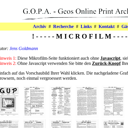
Archiv
#
Recherche
#
Links
#
Kontakt
#
Gä
! - - - - - M I C R O F I L M - - - - 
utor:
Jens Goldmann
inweis 1:
Diese Mikrofilm-Seite funktioniert auch ohne
Javascript
, si
inweis 2:
Ohne Javascript verwenden Sie bitte den
Zurück-Knopf
Ihr
infach auf das Vorschaubild Ihrer Wahl klicken. Die nachgeladene Graf
rowsern, noch einmal vergroessert werden.