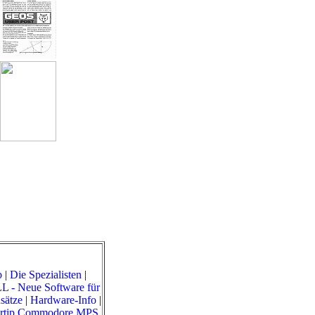
b
|
Die Spezialisten
|
 Neue Software für
sätze
|
Hardware-Info
|
rtip Commodore MPS