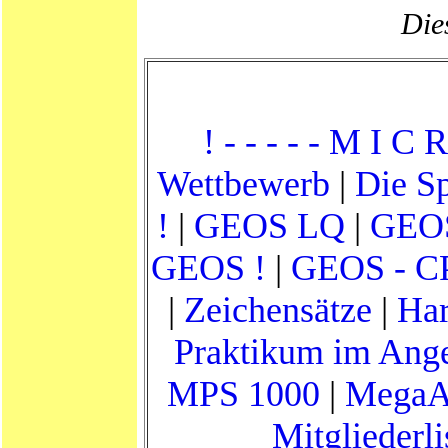
Dies
! - - - - - M I C R
Wettbewerb
|
Die Sp
!
|
GEOS LQ
|
GEOS
GEOS !
|
GEOS - CP
|
Zeichensätze
|
Har
Praktikum im Angeb
MPS 1000
|
MegaA
Mitgliederli