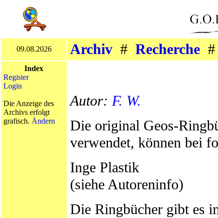
Archiv
#
Recherche
09.08.2026
Index
Register
Login
Autor:
F. W.
Die Anzeige des
Archivs erfolgt
grafisch.
Ändern
Die original Geos-Ringbü
verwendet, können bei f
Inge Plastik
(siehe Autoreninfo)
Die Ringbücher gibt es i