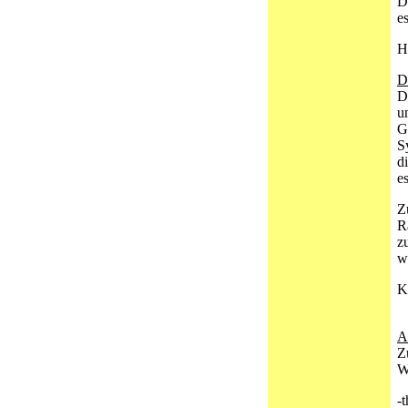
D
e
H
D
D
u
G
S
d
e
Z
R
z
w
K
A
Z
W
-t