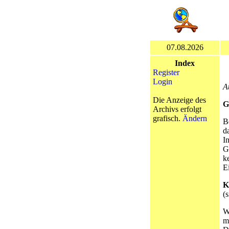
07.08.2026
Index
Register
Login
A
Die Anzeige des
G
Archivs erfolgt
grafisch.
Ändern
B
d
I
G
k
E
K
(
W
m