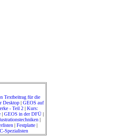
n Textbeitrag für die
r Desktop
|
GEOS auf
rke - Teil 2
|
Kurs:
e
|
GEOS in der DFÜ
|
lustrationstechniken
|
rlisten
|
Festplatte
|
-Spezialisten