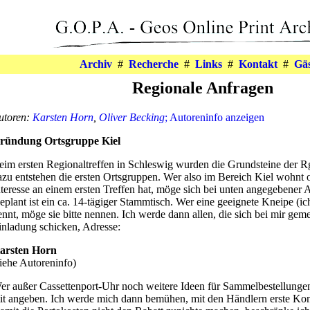
Archiv
#
Recherche
#
Links
#
Kontakt
#
Gä
Regionale Anfragen
utoren:
Karsten Horn
,
Oliver Becking
; Autoreninfo anzeigen
ründung Ortsgruppe Kiel
eim ersten Regionaltreffen in Schleswig wurden die Grundsteine der Rg
azu entstehen die ersten Ortsgruppen. Wer also im Bereich Kiel wohnt o
nteresse an einem ersten Treffen hat, möge sich bei unten angegebener 
eplant ist ein ca. 14-tägiger Stammtisch. Wer eine geeignete Kneipe (i
ennt, möge sie bitte nennen. Ich werde dann allen, die sich bei mir gem
inladung schicken, Adresse:
arsten Horn
siehe Autoreninfo)
er außer Cassettenport-Uhr noch weitere Ideen für Sammelbestellungen 
it angeben. Ich werde mich dann bemühen, mit den Händlern erste Kon