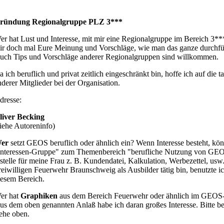
ründung Regionalgruppe PLZ 3***
er hat Lust und Interesse, mit mir eine Regionalgruppe im Bereich 3**
ir doch mal Eure Meinung und Vorschläge, wie man das ganze durchfü
uch Tips und Vorschläge anderer Regionalgruppen sind willkommen.
a ich beruflich und privat zeitlich eingeschränkt bin, hoffe ich auf die t
nderer Mitglieder bei der Organisation.
dresse:
liver Becking
siehe Autoreninfo)
er
setzt GEOS beruflich oder ähnlich ein? Wenn Interesse besteht, kön
Interessen-Gruppe" zum Themenbereich "berufliche Nutzung von GEOS
rstelle für meine Frau z. B. Kundendatei, Kalkulation, Werbezettel, usw
reiwilligen Feuerwehr Braunschweig als Ausbilder tätig bin, benutzte 
iesem Bereich.
er hat
Graphiken
aus dem Bereich Feuerwehr oder ähnlich im GEOS
us dem oben genannten Anlaß habe ich daran großes Interesse. Bitte be
iehe oben.