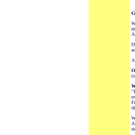
G
W
m
A
D
a
A
O
(
W
"
e
F
d
W
A
s