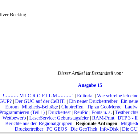
liver Becking
Dieser Artikel ist Bestandteil von:
Ausgabe 15
! - - - - - M I C R O F I L M - - - - - !
|
Editorial
|
Wie schreibe ich eine
GUP?
|
Der GUC auf der CeBIT!
|
Ein neuer Druckertreiber
|
Ein neue
Eprom
|
Mitglieds-Beiträge
|
Clubtreffen
|
Tip zu GeoMerge
|
Laufwe
Programmieren (Teil 1)
|
Druckertest
|
ReuPic
|
Fonts u. a.
|
Testbericht
Wettbewerb
|
LaserService: Geburtstagsfeier
|
RAM-Print
|
DTP 3 - Il
Berichte aus den Regionalgruppen
|
Regionale Anfragen
|
Mitgliede
Druckertreiber
|
PC GEOS
|
Die GeoThek, Info-Disk
|
Die GUC