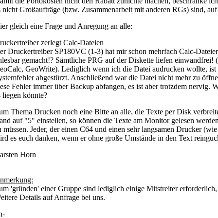
amit die Portokosten nicht den Rabatt zunichte machen, beschränke ich
s nicht Großaufträge (bzw. Zusammenarbeit mit anderen RGs) sind, auf
ier gleich eine Frage und Anregung an alle:
ruckertreiber zerlegt Calc-Dateien
er Druckertreiber SP180VC (1-3) hat mir schon mehrfach Calc-Dateien 
nlesbar gemacht!? Sämtliche PRG auf der Diskette liefen einwandfrei
eoCalc, GeoWrite). Lediglich wenn ich die Datei audrucken wollte, is
ystemfehler abgestürzt. Anschließend war die Datei nicht mehr zu öffne
iese Fehler immer über Backup abfangen, es ist aber trotzdem nervig. W
s liegen könnte?
um Thema Drucken noch eine Bitte an alle, die Texte per Disk verbreite
and auf "5" einstellen, so können die Texte am Monitor gelesen werde
u müssen. Jeder, der einen C64 und einen sehr langsamen Drucker (w
ird es euch danken, wenn er ohne große Umstände in den Text reinguc
arsten Horn
nmerkung:
um 'gründen' einer Gruppe sind lediglich einige Mitstreiter erforderlich,
eitere Details auf Anfrage bei uns.
h-