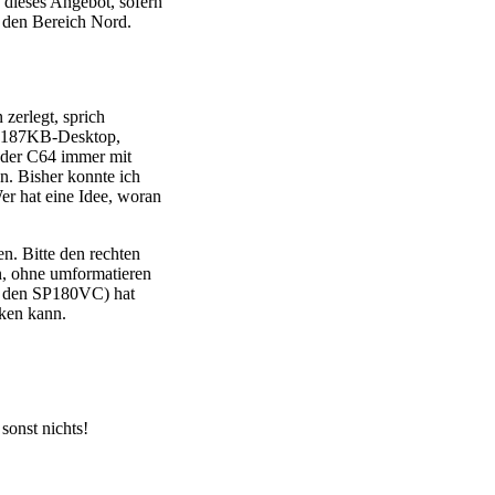
 dieses Angebot, sofern
 den Bereich Nord.
zerlegt, sprich
! (187KB-Desktop,
t der C64 immer mit
n. Bisher konnte ich
er hat eine Idee, woran
n. Bitte den rechten
n, ohne umformatieren
ie den SP180VC) hat
ken kann.
 sonst nichts!