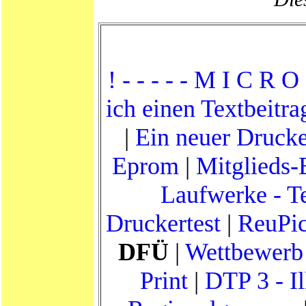
! - - - - - M I C R O 
ich einen Textbeitr
|
Ein neuer Drucke
Eprom
|
Mitglieds-
Laufwerke - Te
Druckertest
|
ReuPi
DFÜ
|
Wettbewerb
Print
|
DTP 3 - Il