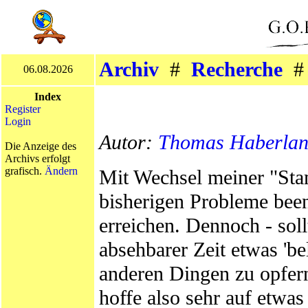
Archiv
#
Recherche
06.08.2026
Index
Register
Login
Autor:
Thomas Haberla
Die Anzeige des
Archivs erfolgt
grafisch.
Ändern
Mit Wechsel meiner "Sta
bisherigen Probleme been
erreichen. Dennoch - sol
absehbarer Zeit etwas 'b
anderen Dingen zu opfern
hoffe also sehr auf etwas