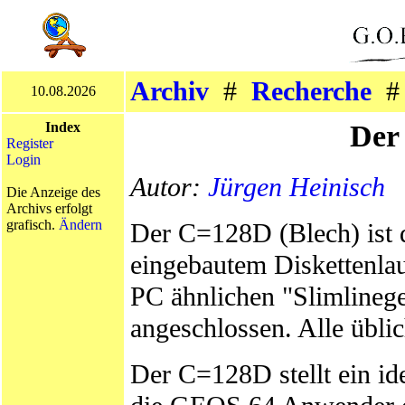
Archiv
#
Recherche
10.08.2026
De
Index
Register
Login
Autor:
Jürgen Heinisch
Die Anzeige des
Archivs erfolgt
grafisch.
Ändern
Der C=128D (Blech) ist 
eingebautem Diskettenla
PC ähnlichen "Slimlinege
angeschlossen. Alle übli
Der C=128D stellt ein i