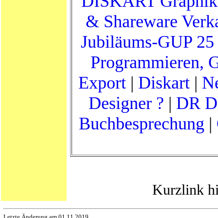
DISKART Graphik
& Shareware Verk
Jubiläums-GUP 25
Programmieren, 
Export
|
Diskart
|
Ne
Designer ?
|
DR D
Buchbesprechung
|
Kurzlink h
Letzte Änderung am 01.11.2019