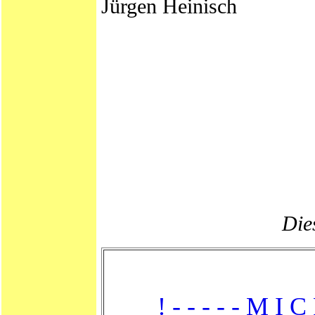
Jürgen Heinisch
Dies
! - - - - - M I C