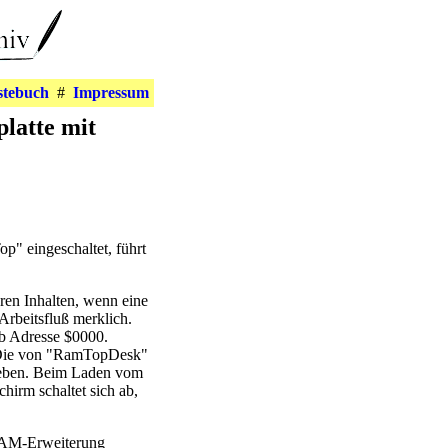
stebuch
#
Impressum
latte mit
" eingeschaltet, führt
hren Inhalten, wenn eine
Arbeitsfluß merklich.
b Adresse $0000.
. Die von "RamTopDesk"
ieben. Beim Laden vom
irm schaltet sich ab,
 RAM-Erweiterung