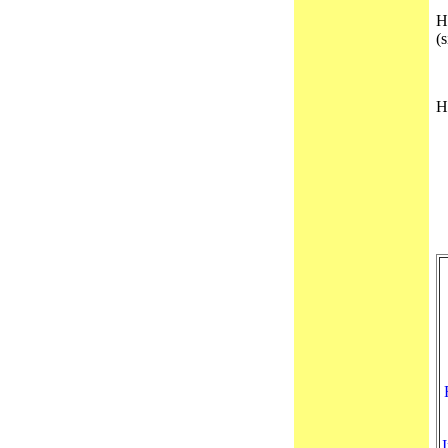
H
(
H