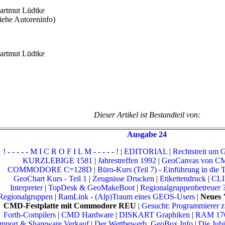
artmut Lüdtke
siehe Autoreninfo)
artmut Lüdtke
Dieser Artikel ist Bestandteil von:
Ausgabe 24
! - - - - - M I C R O F I L M - - - - - !
|
EDITORIAL
|
Rechtstreit um
KURZLEBIGE 1581
|
Jahrestreffen 1992
|
GeoCanvas von C
COMMODORE C=128D
|
Büro-Kurs (Teil 7) - Einführung in die 
GeoChart Kurs - Teil 1
|
Zeugnisse Drucken
|
Etikettendruck
|
CLI
Interpreter
|
TopDesk & GeoMakeBoot
|
Regionalgruppenbetreuer 
Regionalgruppen
|
RamLink - (Alp)Traum eines GEOS-Users
|
Neues 
CMD-Festplatte mit Commodore REU
|
Gesucht: Programmierer z
Forth-Compilers
|
CMD Hardware
|
DISKART Graphiken
|
RAM 176
Import & Shareware Verkauf
|
Der Wettbewerb, GeoBox Info
|
Die Jub