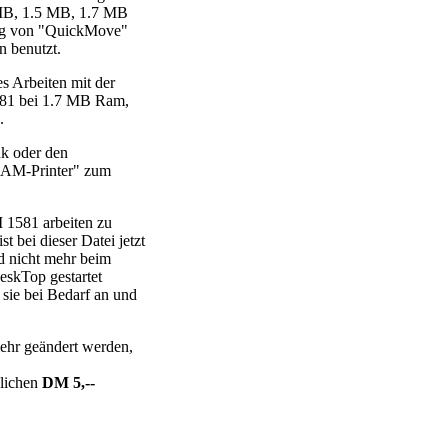
 MB, 1.5 MB, 1.7 MB
ung von "QuickMove"
 benutzt.
 Arbeiten mit der
581 bei 1.7 MB Ram,
.
nk oder den
RAM-Printer" zum
1581 arbeiten zu
t bei dieser Datei jetzt
d nicht mehr beim
skTop gestartet
" sie bei Bedarf an und
 mehr geändert werden,
blichen
DM 5,--