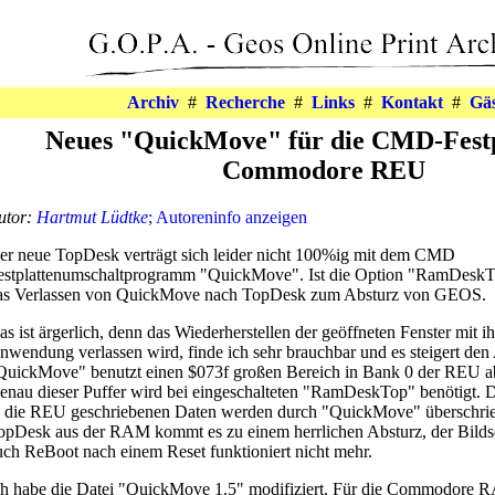
Archiv
#
Recherche
#
Links
#
Kontakt
#
Gä
Neues "QuickMove" für die CMD-Festp
Commodore REU
utor:
Hartmut Lüdtke
; Autoreninfo anzeigen
er neue TopDesk verträgt sich leider nicht 100%ig mit dem CMD
estplattenumschaltprogramm "QuickMove". Ist die Option "RamDeskTop
as Verlassen von QuickMove nach TopDesk zum Absturz von GEOS.
as ist ärgerlich, denn das Wiederherstellen der geöffneten Fenster mit i
nwendung verlassen wird, finde ich sehr brauchbar und es steigert den 
QuickMove" benutzt einen $073f großen Bereich in Bank 0 der REU a
enau dieser Puffer wird bei eingeschalteten "RamDeskTop" benötigt
n die REU geschriebenen Daten werden durch "QuickMove" überschr
opDesk aus der RAM kommt es zu einem herrlichen Absturz, der Bildsch
uch ReBoot nach einem Reset funktioniert nicht mehr.
ch habe die Datei "QuickMove 1.5" modifiziert. Für die Commodore