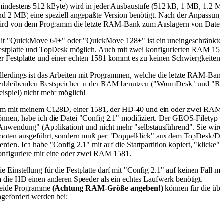
mindestens 512 kByte) wird in jeder Ausbaustufe (512 kB, 1 MB, 1.2
nd 2 MB) eine speziell angepaßte Version benötigt. Nach der Anpass
ird von dem Programm die letzte RAM-Bank zum Auslagern von Daten
it "QuickMove 64+" oder "QuickMove 128+" ist ein uneingeschränktes
estplatte und TopDesk möglich. Auch mit zwei konfigurierten RAM 1
er Festplatte und einer echten 1581 kommt es zu keinen Schwiergkeiten
llerdings ist das Arbeiten mit Programmen, welche die letzte RAM-Ba
erbleibenden Restspeicher in der RAM benutzen ("WormDesk" und "
eispiel) nicht mehr möglich!
m mit meinem C128D, einer 1581, der HD-40 und ein oder zwei RAM 
önnen, habe ich die Datei "Config 2.1" modifiziert. Der GEOS-Filetyp is
Anwendung" (Applikation) und nicht mehr "selbstausführend". Sie wir
ooten ausgeführt, sondern muß per "Doppelklick" aus dem TopDesk/De
erden. Ich habe "Config 2.1" mit auf die Startpartition kopiert, "klicke
onfiguriere mir eine oder zwei RAM 1581.
ie Einstellung für die Festplatte darf mit "Config 2.1" auf keinen Fall
a die HD einen anderen Speeder als ein echtes Laufwerk benötigt.
eide Programme
(Achtung RAM-Größe angeben!)
können für die ü
ngefordert werden bei: