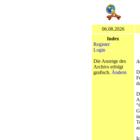
06.08.2026
Index
Register
Login
Die Anzeige des
A
Archivs erfolgt
D
grafisch.
Ändern
F
d
D
A
"
G
i
T
a
I