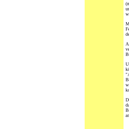
(
u
w
M
F
d
A
v
B
U
k
"
B
w
k
D
d
B
a