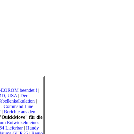
 GEOROM beendet !
|
MD, USA
|
Der
Tabellenkalkulation
|
 - Command Line
?
|
Berichte aus den
"QuickMove" für die
um Entwickeln eines
4 Lieferbar
|
Handy
iläums-GUP 25
|
Regio