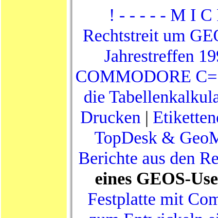
! - - - - - M I C
Rechtstreit um G
Jahrestreffen 1
COMMODORE C=
die Tabellenkalkul
Drucken
|
Etikette
TopDesk & Geo
Berichte aus den R
eines GEOS-Use
Festplatte mit C