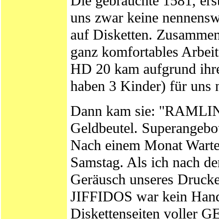
Die gebrauchte 1581, ers
uns zwar keine nennensw
auf Disketten. Zusamm
ganz komfortables Arbei
HD 20 kam aufgrund ihres
haben 3 Kinder) für uns n
Dann kam sie: "RAMLINK"
Geldbeutel. Superangebot
Nach einem Monat Wartez
Samstag. Als ich nach d
Geräusch unseres Druck
JIFFIDOS war kein Handb
Diskettenseiten voller