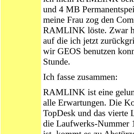
und 4 MB Permanentspeic
meine Frau zog den Comp
RAMLINK löste. Zwar hat
auf die ich jetzt zurückg
wir GEOS benutzen konnt
Stunde.
Ich fasse zusammen:
RAMLINK ist eine gelun
alle Erwartungen. Die Ko
TopDesk und das viert
die Laufwerks-Nummer 11
ist, kommt es zu Abstürz