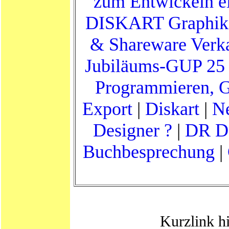
zum Entwickeln e
DISKART Graphik
& Shareware Verk
Jubiläums-GUP 25
Programmieren, 
Export
|
Diskart
|
Ne
Designer ?
|
DR D
Buchbesprechung
|
Kurzlink h