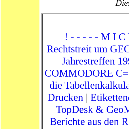
Dies
! - - - - - M I C
Rechtstreit um GE
Jahrestreffen 1
COMMODORE C=
die Tabellenkalkul
Drucken
|
Etikette
TopDesk & Geo
Berichte aus den 