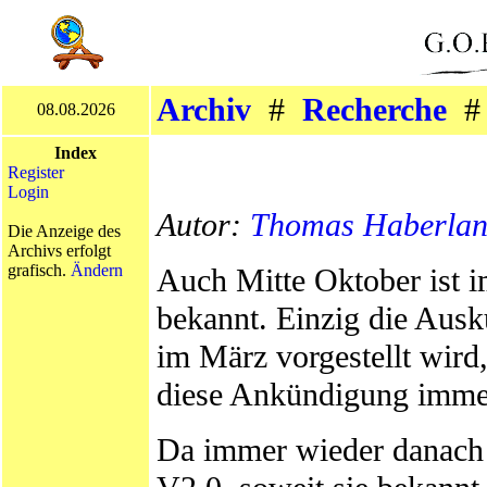
Archiv
#
Recherche
08.08.2026
Index
Register
Login
Autor:
Thomas Haberla
Die Anzeige des
Archivs erfolgt
grafisch.
Ändern
Auch Mitte Oktober ist 
bekannt. Einzig die Ausk
im März vorgestellt wird,
diese Ankündigung immer
Da immer wieder danach g