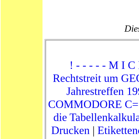
Dies
! - - - - - M I C
Rechtstreit um G
Jahrestreffen 1
COMMODORE C=
die Tabellenkalkul
Drucken
|
Etikette