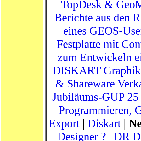
TopDesk & Geo
Berichte aus den 
eines GEOS-Use
Festplatte mit C
zum Entwickeln e
DISKART Graphik
& Shareware Verk
Jubiläums-GUP 25
Programmieren, 
Export
|
Diskart
|
Ne
Designer ?
|
DR D