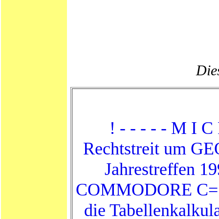
Dies
! - - - - - M I C
Rechtstreit um G
Jahrestreffen 1
COMMODORE C=
die Tabellenkalkul