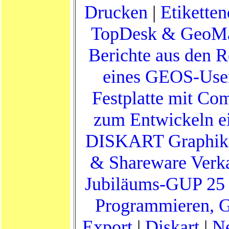
Drucken
|
Etikette
TopDesk & GeoM
Berichte aus den 
eines GEOS-Use
Festplatte mit C
zum Entwickeln e
DISKART Graphik
& Shareware Verk
Jubiläums-GUP 25
Programmieren, 
Export
|
Diskart
|
Ne