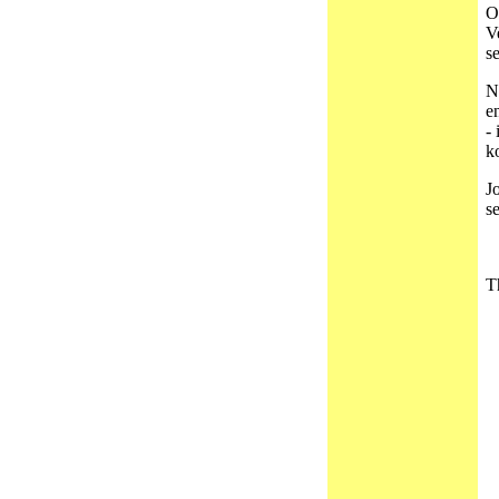
O
V
s
N
e
-
k
J
s
T