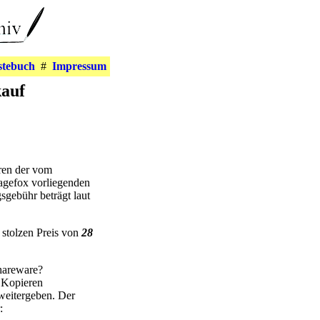
stebuch
#
Impressum
auf
ren der vom
agefox vorliegenden
gebühr beträgt laut
stolzen Preis von
28
Shareware?
 Kopieren
 weitergeben. Der
: