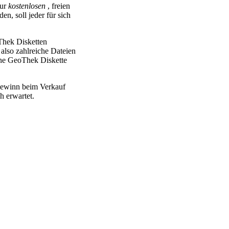
zur
kostenlosen
, freien
n, soll jeder für sich
Thek Disketten
n also zahlreiche Dateien
Eine GeoThek Diskette
Gewinn beim Verkauf
h erwartet.