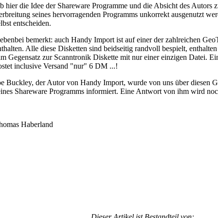
b hier die Idee der Shareware Programme und die Absicht des Autors 
erbreitung seines hervorragenden Programms unkorrekt ausgenutzt werde
elbst entscheiden.
ebenbei bemerkt: auch Handy Import ist auf einer der zahlreichen Geo
nthalten. Alle diese Disketten sind beidseitig randvoll bespielt, enthalte
 im Gegensatz zur Scanntronik Diskette mit nur einer einzigen Datei. 
ostet inclusive Versand "nur" 6 DM ...!
oe Buckley, der Autor von Handy Import, wurde von uns über diesen 
eines Shareware Programms informiert. Eine Antwort von ihm wird noc
homas Haberland
Dieser Artikel ist Bestandteil von: