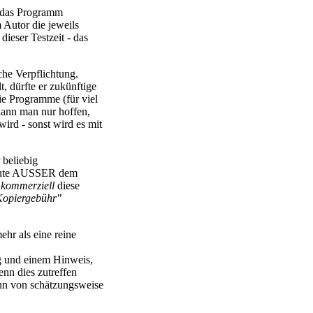
m das Programm
 Autor die jeweils
ieser Testzeit - das
che Verpflichtung.
, dürfte er zukünftige
e Programme (für viel
kann man nur hoffen,
ird - sonst wird es mit
beliebig
Leute AUSSER dem
f
kommerziell
diese
Kopiergebühr"
ehr als eine reine
ng und einem Hinweis,
nn dies zutreffen
inn von schätzungsweise