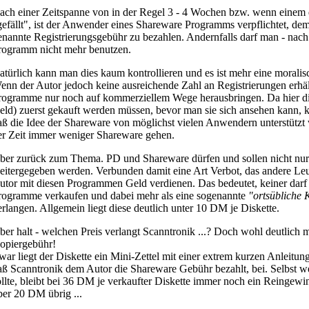
ach einer Zeitspanne von in der Regel 3 - 4 Wochen bzw. wenn eine
gefällt", ist der Anwender eines Shareware Programms verpflichtet, dem
enannte Registrierungsgebühr zu bezahlen. Andernfalls darf man - nach d
rogramm nicht mehr benutzen.
atürlich kann man dies kaum kontrollieren und es ist mehr eine moralis
enn der Autor jedoch keine ausreichende Zahl an Registrierungen erhält
rogramme nur noch auf kommerziellem Wege herausbringen. Da hier di
eld) zuerst gekauft werden müssen, bevor man sie sich ansehen kann, 
aß die Idee der Shareware von möglichst vielen Anwendern unterstützt w
er Zeit immer weniger Shareware gehen.
ber zurück zum Thema. PD und Shareware dürfen und sollen nicht nur 
eitergegeben werden. Verbunden damit eine Art Verbot, das andere 
utor mit diesen Programmen Geld verdienen. Das bedeutet, keiner dar
rogramme verkaufen und dabei mehr als eine sogenannte
"ortsübliche 
erlangen. Allgemein liegt diese deutlich unter 10 DM je Diskette.
ber halt - welchen Preis verlangt Scanntronik ...? Doch wohl deutlich m
opiergebühr!
war liegt der Diskette ein Mini-Zettel mit einer extrem kurzen Anleitu
aß Scanntronik dem Autor die Shareware Gebühr bezahlt, bei. Selbst we
ollte, bleibt bei 36 DM je verkaufter Diskette immer noch ein Reingew
ber 20 DM übrig ...