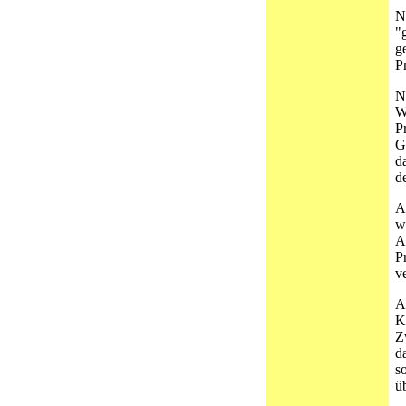
N
"
g
P
N
W
P
G
d
d
A
w
A
P
v
A
K
Z
d
s
ü