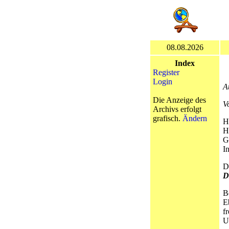
08.08.2026
Index
Register
Login
A
Die Anzeige des
V
Archivs erfolgt
grafisch.
Ändern
H
H
G
I
D
D
B
E
f
U