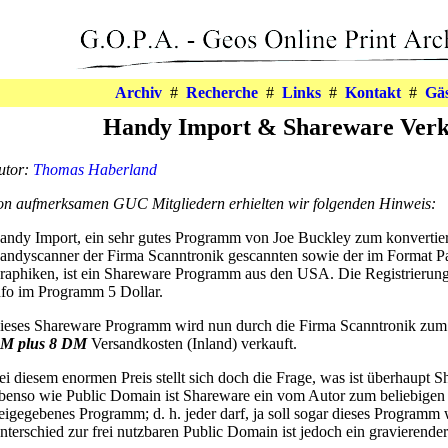
Archiv
#
Recherche
#
Links
#
Kontakt
#
Gä
Handy Import & Shareware Verk
utor:
Thomas Haberland
on aufmerksamen GUC Mitgliedern erhielten wir folgenden Hinweis:
andy Import, ein sehr gutes Programm von Joe Buckley zum konvertie
andyscanner der Firma Scanntronik gescannten sowie der im Format P
raphiken, ist ein Shareware Programm aus den USA. Die Registrierungs
nfo im Programm 5 Dollar.
ieses Shareware Programm wird nun durch die Firma Scanntronik zum 
M plus 8 DM
Versandkosten (Inland) verkauft.
ei diesem enormen Preis stellt sich doch die Frage, was ist überhaupt 
benso wie Public Domain ist Shareware ein vom Autor zum beliebigen
reigegebenes Programm; d. h. jeder darf, ja soll sogar dieses Programm
nterschied zur frei nutzbaren Public Domain ist jedoch ein gravierender