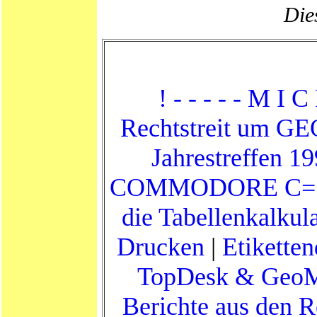
Dies
! - - - - - M I C
Rechtstreit um G
Jahrestreffen 1
COMMODORE C=
die Tabellenkalkul
Drucken
|
Etikette
TopDesk & Geo
Berichte aus den 