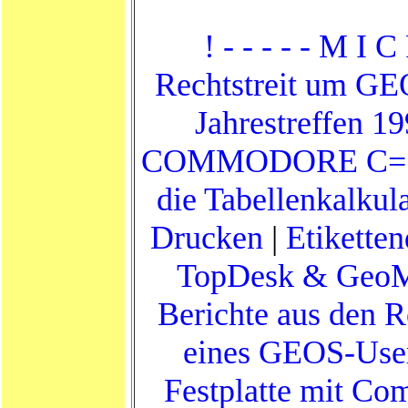
! - - - - - M I C
Rechtstreit um G
Jahrestreffen 1
COMMODORE C=
die Tabellenkalkul
Drucken
|
Etikette
TopDesk & Geo
Berichte aus den 
eines GEOS-Use
Festplatte mit C