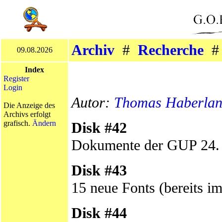
Archiv
#
Recherche
09.08.2026
Index
Register
Login
Autor:
Thomas Haberla
Die Anzeige des
Archivs erfolgt
grafisch.
Ändern
Disk #42
Dokumente der GUP 24.
Disk #43
15 neue Fonts (bereits i
Disk #44