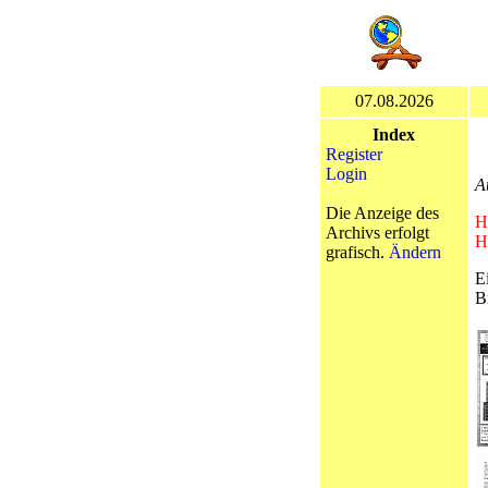
07.08.2026
Index
Register
Login
A
Die Anzeige des
H
Archivs erfolgt
H
grafisch.
Ändern
E
B