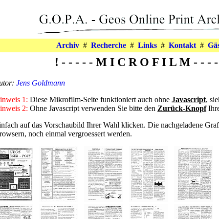
Archiv
#
Recherche
#
Links
#
Kontakt
#
Gä
! - - - - - M I C R O F I L M - - - - 
utor:
Jens Goldmann
inweis 1:
Diese Mikrofilm-Seite funktioniert auch ohne
Javascript
, si
inweis 2:
Ohne Javascript verwenden Sie bitte den
Zurück-Knopf
Ihr
infach auf das Vorschaubild Ihrer Wahl klicken. Die nachgeladene Graf
rowsern, noch einmal vergroessert werden.