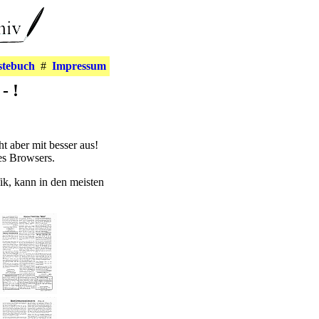
stebuch
#
Impressum
- !
eht aber mit besser aus!
es Browsers.
ik, kann in den meisten