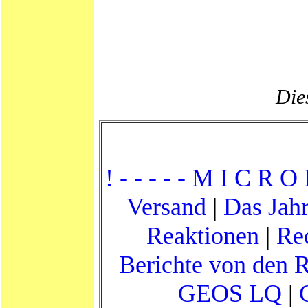
Dies
! - - - - - M I C R O 
Versand
|
Das Jahr
Reaktionen
|
Re
Berichte von den 
GEOS LQ
|