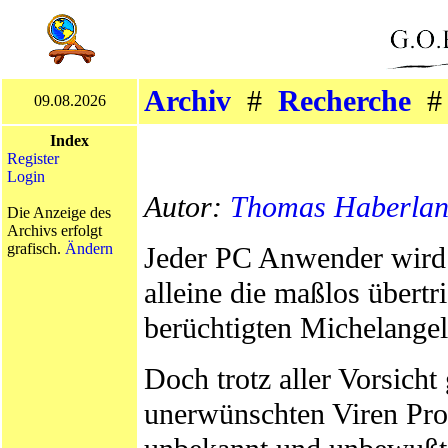
Archiv
#
Recherche
09.08.2026
Index
Register
Login
Autor:
Thomas Haberla
Die Anzeige des
Archivs erfolgt
grafisch.
Ändern
Jeder PC Anwender wird u
alleine die maßlos übert
berüchtigten Michelangel
Doch trotz aller Vorsicht
unerwünschten Viren Pro