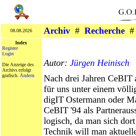
Archiv
#
Recherche
08.08.2026
Index
Register
Login
Autor:
Jürgen Heinisch
Die Anzeige des
Archivs erfolgt
grafisch.
Ändern
Nach drei Jahren CeBIT 
für uns unter einem völ
digIT Ostermann oder Ma
CeBIT '94 als Partneraus
logisch, da man sich dor
Technik will man aktuell