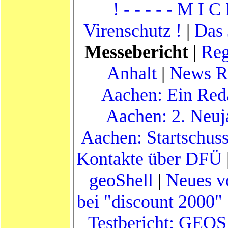
! - - - - - M I C
Virenschutz !
|
Das 
Messebericht
|
Reg
Anhalt
|
News R
Aachen: Ein Reda
Aachen: 2. Neuj
Aachen: Startschus
Kontakte über DFÜ
geoShell
|
Neues v
bei "discount 2000" 
Testbericht: GEOS