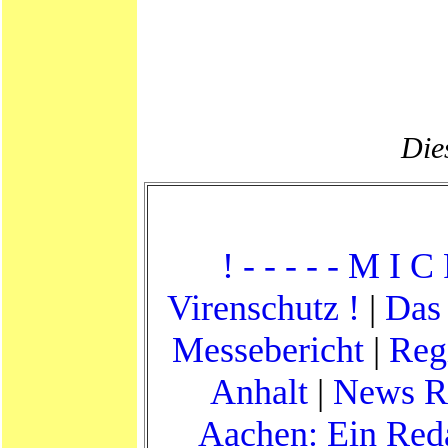
Dies
! - - - - - M I C
Virenschutz !
|
Das 
Messebericht
|
Reg
Anhalt
|
News R
Aachen: Ein Reda