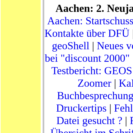
Aachen: 2. Neuj
Aachen: Startschus
Kontakte über DFÜ
geoShell
|
Neues v
bei "discount 2000" 
Testbericht: GEOS
Zoomer
|
Ka
Buchbesprechun
Druckertips
|
Fehl
Datei gesucht ?
|
Übersicht im Schri