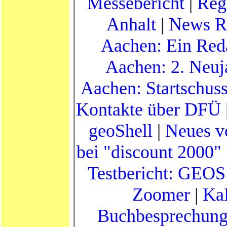
Messebericht
|
Reg
Anhalt
|
News R
Aachen: Ein Reda
Aachen: 2. Neuj
Aachen: Startschus
Kontakte über DFÜ
geoShell
|
Neues v
bei "discount 2000" 
Testbericht: GEOS
Zoomer
|
Ka
Buchbesprechun