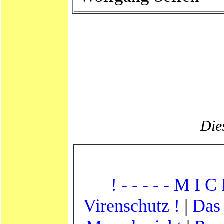
Dies
! - - - - - M I C
Virenschutz !
|
Das 