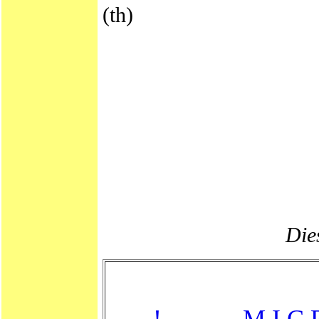
(th)
Dies
! - - - - - M I C 