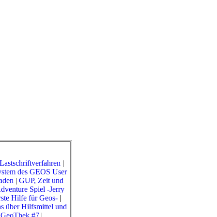
Lastschriftverfahren
|
ystem des GEOS User
aden
|
GUP, Zeit und
enture Spiel -Jerry
rste Hilfe für Geos-
|
über Hilfsmittel und
r GeoThek #7
|