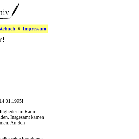
stebuch
#
Impressum
r!
14.01.1995!
itglieder im Raum
aden. Insgesamt kamen
mmen. An den
ellte seine brandneue