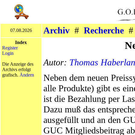
Archiv
#
Recherche
07.08.2026
Ne
Index
Register
Login
Autor:
Thomas Haberla
Die Anzeige des
Archivs erfolgt
grafisch.
Ändern
Neben dem neuen Preissy
alle Produkte) gibt es e
ist die Bezahlung per Las
Dazu muß das entsprechen
ausgefüllt und an den G
GUC Mitgliedsbeitrag ab