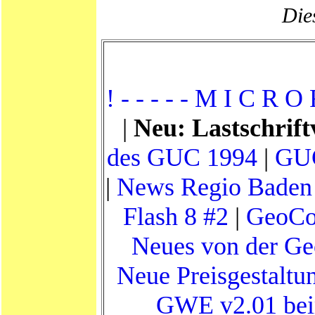
Dies
! - - - - - M I C R O F
|
Neu: Lastschrift
des GUC 1994
|
GUC
|
News Regio Baden
Flash 8 #2
|
GeoCo
Neues von der Geo
Neue Preisgestalt
GWE v2.01 be