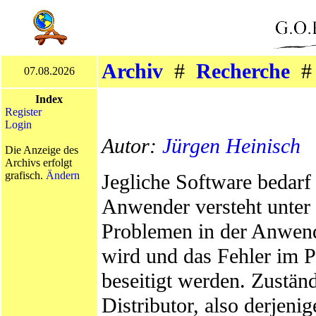
Archiv
#
Recherche
07.08.2026
Index
Register
Login
Autor:
Jürgen Heinisch
Die Anzeige des
Archivs erfolgt
grafisch.
Ändern
Jegliche Software bedarf
Anwender versteht unter
Problemen in der Anwend
wird und das Fehler im 
beseitigt werden. Zuständ
Distributor, also derjeni