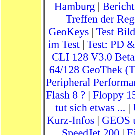
Hamburg
|
Bericht
Treffen der Reg
GeoKeys
|
Test Bil
im Test
|
Test: PD 
CLI 128 V3.0 Beta
64/128 GeoThek (Te
Peripheral Perform
Flash 8 ?
|
Floppy 1
tut sich etwas ...
|
Kurz-Infos
|
GEOS u
SpeedJet 200
|
E