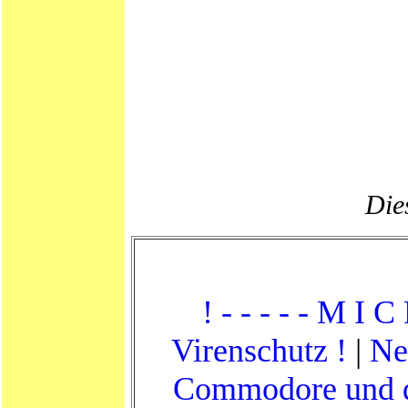
Dies
! - - - - - M I C
Virenschutz !
|
Ne
Commodore und d