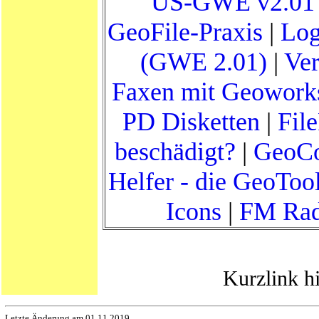
US-GWE v2.01 
GeoFile-Praxis
|
Log
(GWE 2.01)
|
Ve
Faxen mit Geoworks
PD Disketten
|
Fil
beschädigt?
|
GeoCo
Helfer - die GeoToo
Icons
|
FM Rad
Kurzlink h
Letzte Änderung am 01.11.2019