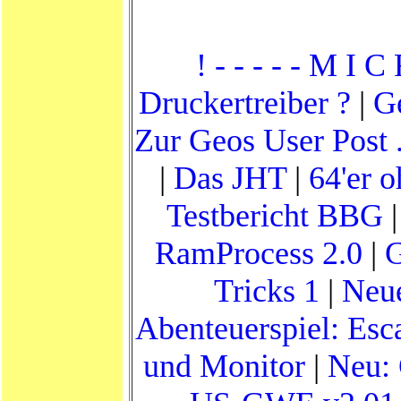
! - - - - - M I C
Druckertreiber ?
|
G
Zur Geos User Post .
|
Das JHT
|
64'er 
Testbericht BBG
RamProcess 2.0
|
Tricks 1
|
Neue
Abenteuerspiel: Esc
und Monitor
|
Neu: 