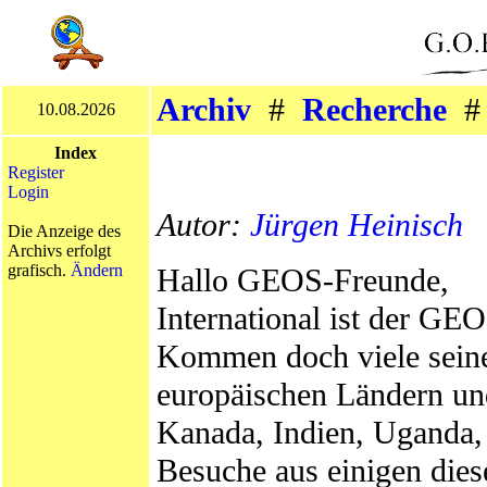
Archiv
#
Recherche
10.08.2026
Index
Register
Login
Autor:
Jürgen Heinisch
Die Anzeige des
Archivs erfolgt
grafisch.
Ändern
Hallo GEOS-Freunde,
International ist der 
Kommen doch viele seine
europäischen Ländern un
Kanada, Indien, Uganda,
Besuche aus einigen dies