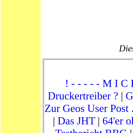
Dies
! - - - - - M I C
Druckertreiber ?
|
G
Zur Geos User Post .
|
Das JHT
|
64'er 