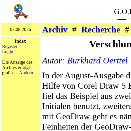
Archiv
#
Recherche
07.08.2026
Verschlu
Index
Register
Login
Autor:
Burkhard Oerttel
Die Anzeige des
Archivs erfolgt
grafisch.
Ändern
In der August-Ausgabe de
Hilfe von Corel Draw 5 
fiel das Beispiel aus zwe
Initialen benutzt, zweite
mit GeoDraw geht es nämli
Feinheiten der GeoDraw-F