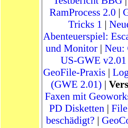
Testbericht BBG
RamProcess 2.0
|
Tricks 1
|
Neue
Abenteuerspiel: Esc
und Monitor
|
Neu: 
US-GWE v2.01 
GeoFile-Praxis
|
Log
(GWE 2.01)
|
Ver
Faxen mit Geoworks
PD Disketten
|
Fil
beschädigt?
|
GeoCo