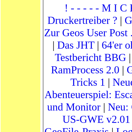
! - - - - - M I C
Druckertreiber ?
|
G
Zur Geos User Post .
|
Das JHT
|
64'er 
Testbericht BBG
RamProcess 2.0
|
Tricks 1
|
Neue
Abenteuerspiel: Esc
und Monitor
|
Neu: 
US-GWE v2.01 
GeoFile-Praxis
|
Log