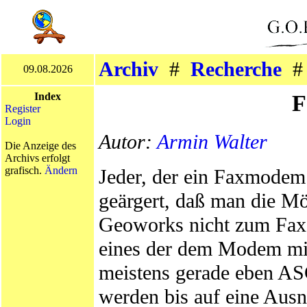
Archiv
#
Recherche
09.08.2026
F
Index
Register
Login
Autor:
Armin Walter
Die Anzeige des
Archivs erfolgt
grafisch.
Ändern
Jeder, der ein Faxmodem 
geärgert, daß man die Mö
Geoworks nicht zum Faxe
eines der dem Modem mit
meistens gerade eben AS
werden bis auf eine Aus