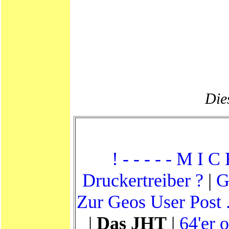
Dies
! - - - - - M I C
Druckertreiber ?
|
G
Zur Geos User Post .
|
Das JHT
|
64'er 