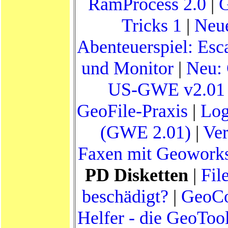
RamProcess 2.0
|
Tricks 1
|
Neue
Abenteuerspiel: Esc
und Monitor
|
Neu: 
US-GWE v2.01 
GeoFile-Praxis
|
Log
(GWE 2.01)
|
Ve
Faxen mit Geoworks
PD Disketten
|
Fil
beschädigt?
|
GeoCo
Helfer - die GeoToo