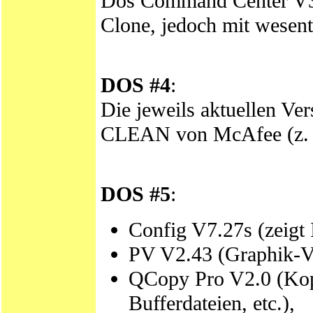
Dos Command Center V3
Clone, jedoch mit wesent
DOS #4
:
Die jeweils aktuellen V
CLEAN von McAfee (z. 
DOS #5
:
Config V7.27s (zeigt
PV V2.43 (Graphik-V
QCopy Pro V2.0 (Kopi
Bufferdateien, etc.),