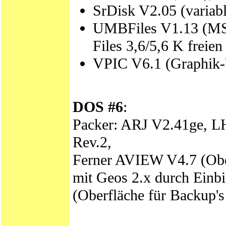
SrDisk V2.05 (varia
UMBFiles V1.13 (MS-
Files 3,6/5,6 K freie
VPIC V6.1 (Graphik-
DOS #6
:
Packer: ARJ V2.41ge, L
Rev.2,
Ferner AVIEW V4.7 (Ober
mit Geos 2.x durch Einbi
(Oberfläche für Backup'