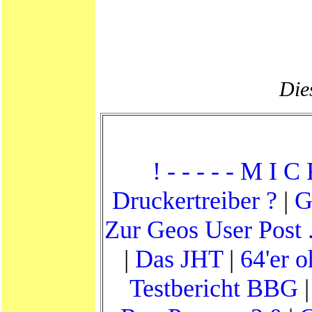
Dies
! - - - - - M I C
Druckertreiber ?
|
G
Zur Geos User Post .
|
Das JHT
|
64'er 
Testbericht BBG