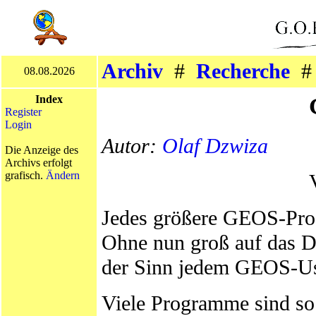
Archiv
#
Recherche
08.08.2026
Index
Register
Login
Autor:
Olaf Dzwiza
Die Anzeige des
Archivs erfolgt
grafisch.
Ändern
Jedes größere GEOS-Prog
Ohne nun groß auf das Di
der Sinn jedem GEOS-Use
Viele Programme sind so 