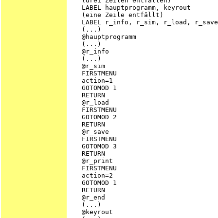
   (drei Zeilen entfallen)

   LABEL hauptprogramm, keyrout

   (eine Zeile entfällt)

   LABEL r_info, r_sim, r_load, r_save
   (...)

   @hauptprogramm

   (...)

   @r_info

   (...)

   @r_sim

   FIRSTMENU

   action=1

   GOTOMOD 1

   RETURN

   @r_load

   FIRSTMENU

   GOTOMOD 2

   RETURN

   @r_save

   FIRSTMENU

   GOTOMOD 3

   RETURN

   @r_print

   FIRSTMENU

   action=2

   GOTOMOD 1

   RETURN

   @r_end

   (...)

   @keyrout
