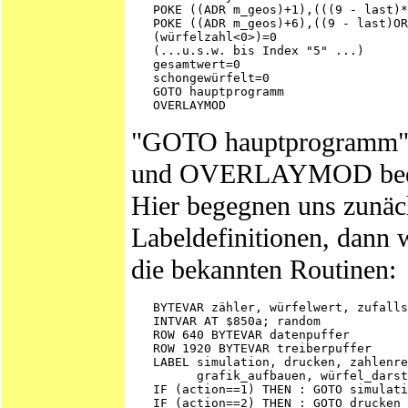
   POKE ((ADR m_geos)+1),(((9 - last)*
   POKE ((ADR m_geos)+6),((9 - last)OR
   (würfelzahl<0>)=0

   (...u.s.w. bis Index "5" ...)

   gesamtwert=0

   schongewürfelt=0

   GOTO hauptprogramm

"GOTO hauptprogramm" spr
und OVERLAYMOD beendet
Hier begegnen uns zunäch
Labeldefinitionen, dann 
die bekannten Routinen:
   BYTEVAR zähler, würfelwert, zufalls
   INTVAR AT $850a; random

   ROW 640 BYTEVAR datenpuffer

   ROW 1920 BYTEVAR treiberpuffer

   LABEL simulation, drucken, zahlenre
         grafik_aufbauen, würfel_darst
   IF (action==1) THEN : GOTO simulati
   IF (action==2) THEN : GOTO drucken 