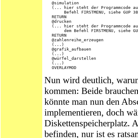
   @simulation

   (... hier steht der Programmcode au
        Befehl FIRSTMENU, siehe GUP 38
   RETURN

   @drucken

   (... hier steht der Programmcode au
        dem Befehl FIRSTMENU, siehe GU
   RETURN

   @zahlenreihe_erzeugen

   (...)

   @grafik_aufbauen

   (...)

   @würfel_darstellen

   (...)

Nun wird deutlich, waru
kommen: Beide brauchen d
könnte man nun den Abs
implementieren, doch wä
Diskettenspeicherplatz.
befinden, nur ist es rats