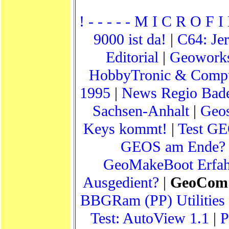
! - - - - - M I C R O F I 
9000 ist da!
|
C64: Je
Editorial
|
Geoworks
HobbyTronic & Compu
1995
|
News Regio Bad
Sachsen-Anhalt
|
Geos
Keys kommt!
|
Test G
GEOS am Ende?
GeoMakeBoot Erfah
Ausgedient?
|
GeoCom 
BBGRam (PP) Utilities 
Test: AutoView 1.1
|
P